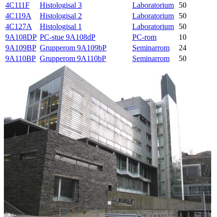
4C111F
Histologisal 3
Laboratorium
50
4C119A
Histologisal 2
Laboratorium
50
4C127A
Histologisal 1
Laboratorium
50
9A108DP
PC-stue 9A108dP
PC-rom
10
9A109BP
Grupperom 9A109bP
Seminarrom
24
9A110BP
Grupperom 9A110bP
Seminarrom
50