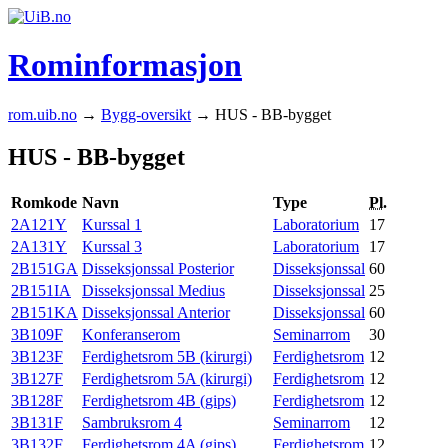
Rominformasjon
rom.uib.no
→
Bygg-oversikt
→ HUS - BB-bygget
HUS - BB-bygget
Romkode
Navn
Type
Pl.
2A121Y
Kurssal 1
Laboratorium
17
2A131Y
Kurssal 3
Laboratorium
17
2B151GA
Disseksjonssal Posterior
Disseksjonssal
60
2B151IA
Disseksjonssal Medius
Disseksjonssal
25
2B151KA
Disseksjonssal Anterior
Disseksjonssal
60
3B109F
Konferanserom
Seminarrom
30
3B123F
Ferdighetsrom 5B (kirurgi)
Ferdighetsrom
12
3B127F
Ferdighetsrom 5A (kirurgi)
Ferdighetsrom
12
3B128F
Ferdighetsrom 4B (gips)
Ferdighetsrom
12
3B131F
Sambruksrom 4
Seminarrom
12
3B132F
Ferdighetsrom 4A (gips)
Ferdighetsrom
12