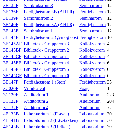
3B135F
Sambruksrom 3
Seminarrom
12
3B136F
Ferdighetsrom 3B (AHLR)
Ferdighetsrom
12
3B139F
Sambruksrom 2
Seminarrom
12
3B140F
Ferdighetsrom 3A (AHLR)
Ferdighetsrom
12
3B143F
Sambruksrom 1
Seminarrom
12
3B144F
Ferdighetsrom 2 (gyn og obs)
Ferdighetsrom
10
3B145AF
Bibliotek - Grupperom 3
Kollokvierom
4
3B145BF
Bibliotek - Grupperom 2
Kollokvierom
4
3B145CF
Bibliotek - Grupperom 1
Kollokvierom
4
3B145EF
Bibliotek - Grupperom 4
Kollokvierom
6
3B145FF
Bibliotek - Grupperom 5
Kollokvierom
6
3B145GF
Bibliotek - Grupperom 6
Kollokvierom
6
3B147F
Ferdighetsrom 1 (Stort)
Ferdighetsrom
35
3C020F
Vrimleareal
Foajé
1
3C120F
Auditorium 1
Auditorium
223
3C122F
Auditorium 2
Auditorium
204
3C132F
Auditorium 4
Auditorium
72
4B133B
Laboratorium 1 (Fløyen)
Laboratorium
30
4B141B
Laboratorium 2 (Løvstakken)
Laboratorium
30
4B143B
Laboratorium 3 (Ulriken)
Laboratorium
30