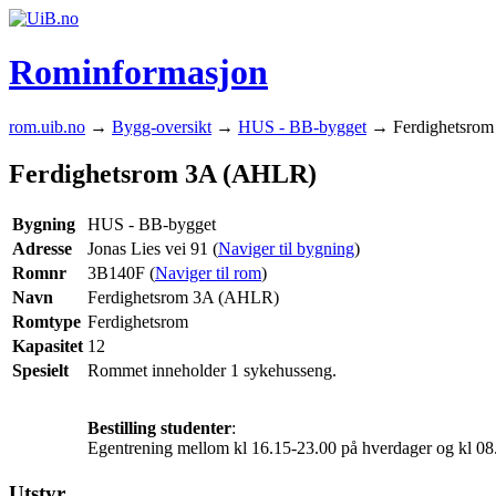
Rominformasjon
rom.uib.no
→
Bygg-oversikt
→
HUS - BB-bygget
→ Ferdighetsro
Ferdighetsrom 3A (AHLR)
Bygning
HUS - BB-bygget
Adresse
Jonas Lies vei 91 (
Naviger til bygning
)
Romnr
3B140F (
Naviger til rom
)
Navn
Ferdighetsrom 3A (AHLR)
Romtype
Ferdighetsrom
Kapasitet
12
Spesielt
Rommet inneholder 1 sykehusseng.
Bestilling studenter
:
Egentrening mellom kl 16.15-23.00 på hverdager og kl 08
Utstyr