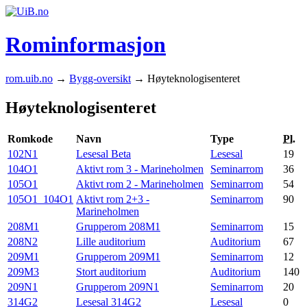
Rominformasjon
rom.uib.no
→
Bygg-oversikt
→ Høyteknologisenteret
Høyteknologisenteret
Romkode
Navn
Type
Pl.
102N1
Lesesal Beta
Lesesal
19
104O1
Aktivt rom 3 - Marineholmen
Seminarrom
36
105O1
Aktivt rom 2 - Marineholmen
Seminarrom
54
105O1_104O1
Aktivt rom 2+3 -
Seminarrom
90
Marineholmen
208M1
Grupperom 208M1
Seminarrom
15
208N2
Lille auditorium
Auditorium
67
209M1
Grupperom 209M1
Seminarrom
12
209M3
Stort auditorium
Auditorium
140
209N1
Grupperom 209N1
Seminarrom
20
314G2
Lesesal 314G2
Lesesal
0