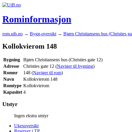
Rominformasjon
rom.uib.no
→
Bygg-oversikt
→
Bjørn Christiansens hus (Christies ga
Kollokvierom 148
Bygning
Bjørn Christiansens hus (Christies gate 12)
Adresse
Christies gate 12 (
Naviger til bygning
)
Romnr
148 (
Naviger til rom
)
Navn
Kollokvierom 148
Romtype
Kollokvierom
Kapasitet
4
Utstyr
Ingen ekstra utstyr
Ukesoversikt
Reserver i TP